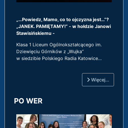
„…Powiedz, Mamo, co to ojczyzna jest…”?
„JANEK. PAMIĘTAMY!” - w hołdzie Janowi
Stawisińskiemu -
Klasa 1 Liceum Ogólnokształcącego im.
Dziewięciu Górników z „Wujka”
w siedzibie Polskiego Radia Katowice…
Więcej…
PO WER